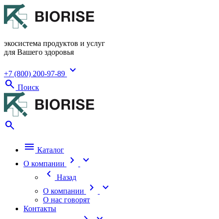
экосистема продуктов и услуг
для Вашего здоровья
expand_more
+7 (800) 200-97-89
search
Поиск
search
menu
Каталог
chevron_right
expand_more
О компании
chevron_left
Назад
chevron_right
expand_more
О компании
О нас говорят
Контакты