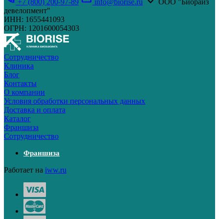
+7 (800) 200-97-89
info@biorise.ru
ООО "Биорайз
девелопмент"
ИНН: 1655441093
ОГРН: 1201600054303
Cотрудничество
Клиника
Блог
Контакты
О компании
Условия обработки персональных данных
Доставка и оплата
Каталог
Франшиза
Cотрудничество
Франшиза
Работает на
iww.ru