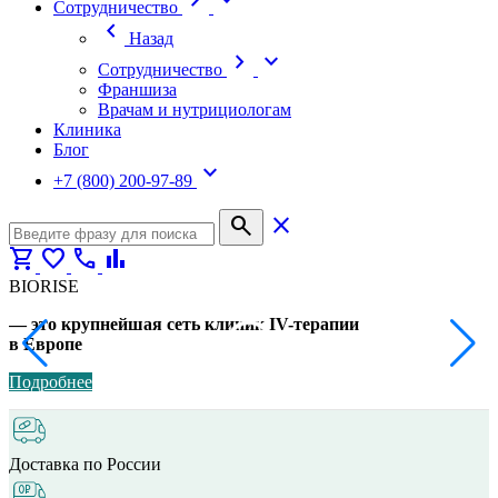
chevron_right
expand_more
Cотрудничество
chevron_left
Назад
chevron_right
expand_more
Cотрудничество
Франшиза
Врачам и нутрициологам
Клиника
Блог
expand_more
+7 (800) 200-97-89
search
close
shopping_cart
favorite
call
bar_chart
BIORISE
— это крупнейшая сеть клиник IV-терапии
в Европе
Подробнее
Доставка по России